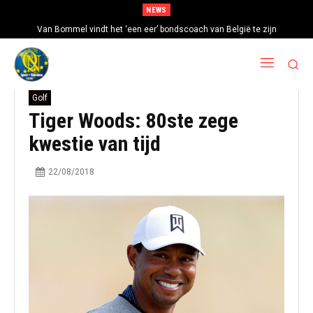
NEWS
Van Bommel vindt het ‘een eer’ bondscoach van België te zijn
Golf
Tiger Woods: 80ste zege
kwestie van tijd
22/08/2018