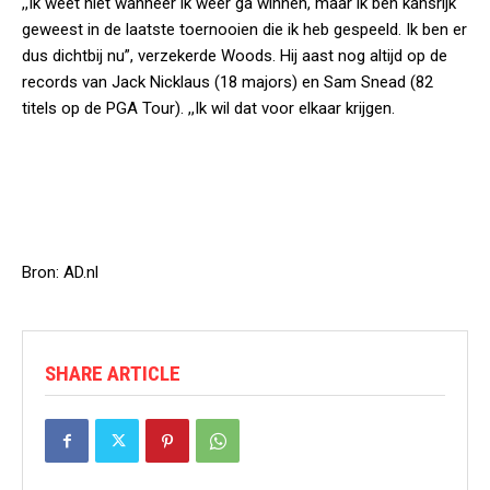
,,Ik weet niet wanneer ik weer ga winnen, maar ik ben kansrijk
geweest in de laatste toernooien die ik heb gespeeld. Ik ben er
dus dichtbij nu”, verzekerde Woods. Hij aast nog altijd op de
records van Jack Nicklaus (18 majors) en Sam Snead (82
titels op de PGA Tour). ,,Ik wil dat voor elkaar krijgen.
Bron: AD.nl
SHARE ARTICLE