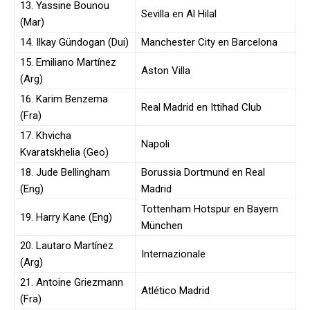
13. Yassine Bounou
Sevilla en Al Hilal
(Mar)
14. Ilkay Gündogan (Dui)
Manchester City en Barcelona
15. Emiliano Martínez
Aston Villa
(Arg)
16. Karim Benzema
Real Madrid en Ittihad Club
(Fra)
17. Khvicha
Napoli
Kvaratskhelia (Geo)
18. Jude Bellingham
Borussia Dortmund en Real
(Eng)
Madrid
Tottenham Hotspur en Bayern
19. Harry Kane (Eng)
München
20. Lautaro Martínez
Internazionale
(Arg)
21. Antoine Griezmann
Atlético Madrid
(Fra)