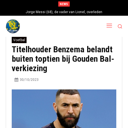
NEWS
Lionel Messi in rouw: “Argentijnse ster verliest vader Jorge op 68-jarige
Jorge Messi (68), de vader van Lionel, overleden
leeftijd na gezondheidsproblemen”
Voetbal
Titelhouder Benzema belandt
buiten toptien bij Gouden Bal-
verkiezing
30/10/2023