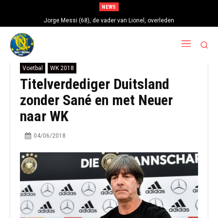
NEWS
Jorge Messi (68), de vader van Lionel, overleden
Voetbal
WK 2018
Titelverdediger Duitsland
zonder Sané en met Neuer
naar WK
04/06/2018