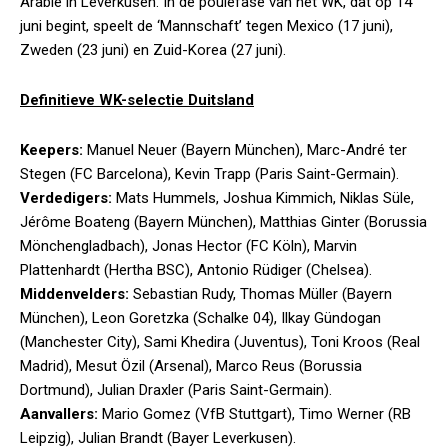
Arabië in Leverkusen. In de poulefase van het WK, dat op 14
juni begint, speelt de ‘Mannschaft’ tegen Mexico (17 juni),
Zweden (23 juni) en Zuid-Korea (27 juni).
Definitieve WK-selectie Duitsland
Keepers:
Manuel Neuer (Bayern München), Marc-André ter
Stegen (FC Barcelona), Kevin Trapp (Paris Saint-Germain).
Verdedigers:
Mats Hummels, Joshua Kimmich, Niklas Süle,
Jérôme Boateng (Bayern München), Matthias Ginter (Borussia
Mönchengladbach), Jonas Hector (FC Köln), Marvin
Plattenhardt (Hertha BSC), Antonio Rüdiger (Chelsea).
Middenvelders:
Sebastian Rudy, Thomas Müller (Bayern
München), Leon Goretzka (Schalke 04), Ilkay Gündogan
(Manchester City), Sami Khedira (Juventus), Toni Kroos (Real
Madrid), Mesut Özil (Arsenal), Marco Reus (Borussia
Dortmund), Julian Draxler (Paris Saint-Germain).
Aanvallers:
Mario Gomez (VfB Stuttgart), Timo Werner (RB
Leipzig), Julian Brandt (Bayer Leverkusen).