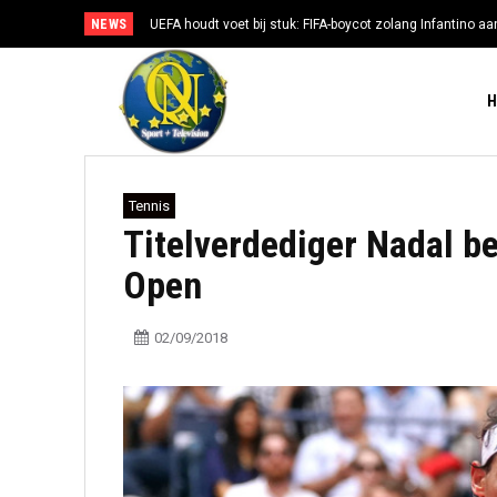
NEWS
UEFA houdt voet bij stuk: FIFA-boycot zolang Infantino aan
Tennis
Titelverdediger Nadal be
Open
02/09/2018