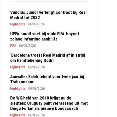
Vinícius Júnior verlengt contract bij Real
Madrid tot 2032
Highlights
06/08/2026
UEFA houdt voet bij stuk: FIFA-boycot
zolang Infantino aanblijft
FIFA
06/08/2026
‘Barcelona troeft Real Madrid af in strijd
om handtekening Rodri’
Highlights
06/08/2026
Aanvaller Salah tekent voor twee jaar bij
Trabzonspor
Highlights
06/08/2026
De WK-held van 2010 krijgt nu de
sleutels: Uruguay pakt verrassend uit met
Diego Forlan als nieuwe bondscoach
Highlights
06/08/2026