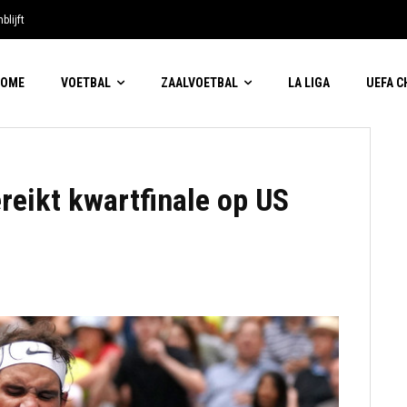
blijft
HOME
VOETBAL
ZAALVOETBAL
LA LIGA
UEFA 
reikt kwartfinale op US