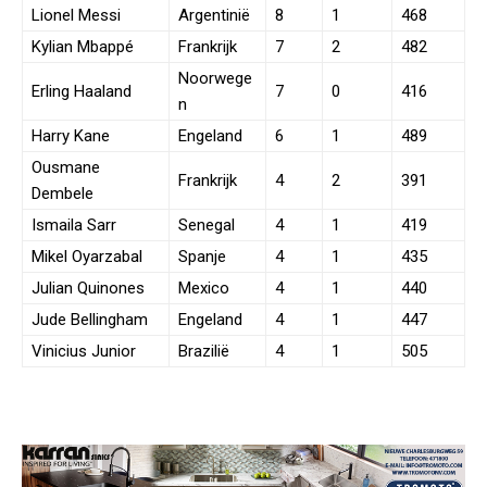
Lionel Messi
Argentinië
8
1
468
Kylian Mbappé
Frankrijk
7
2
482
Noorwege
Erling Haaland
7
0
416
n
Harry Kane
Engeland
6
1
489
Ousmane
Frankrijk
4
2
391
Dembele
Ismaila Sarr
Senegal
4
1
419
Mikel Oyarzabal
Spanje
4
1
435
Julian Quinones
Mexico
4
1
440
Jude Bellingham
Engeland
4
1
447
Vinicius Junior
Brazilië
4
1
505