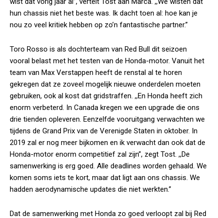
wist dat vorig jaar al”, vertelt Tost aan Marca. ,,We wisten dat
hun chassis niet het beste was. Ik dacht toen al: hoe kan je
nou zo veel kritiek hebben op zo’n fantastische partner.”
Toro Rosso is als dochterteam van Red Bull dit seizoen
vooral belast met het testen van de Honda-motor. Vanuit het
team van Max Verstappen heeft de renstal al te horen
gekregen dat ze zoveel mogelijk nieuwe onderdelen moeten
gebruiken, ook al kost dat gridstraffen. ,,En Honda heeft zich
enorm verbeterd. In Canada kregen we een upgrade die ons
drie tienden opleveren. Eenzelfde vooruitgang verwachten we
tijdens de Grand Prix van de Verenigde Staten in oktober. In
2019 zal er nog meer bijkomen en ik verwacht dan ook dat de
Honda-motor enorm competitief zal zijn”, zegt Tost. ,,De
samenwerking is erg goed. Alle deadlines worden gehaald. We
komen soms iets te kort, maar dat ligt aan ons chassis. We
hadden aerodynamische updates die niet werkten.”
Dat de samenwerking met Honda zo goed verloopt zal bij Red