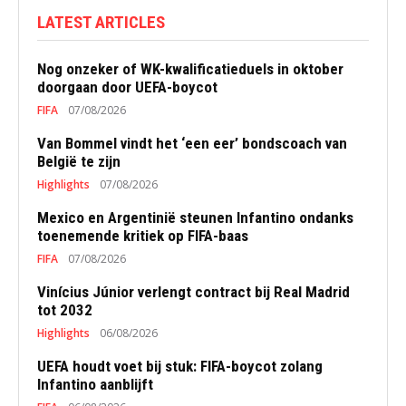
LATEST ARTICLES
Nog onzeker of WK-kwalificatieduels in oktober
doorgaan door UEFA-boycot
FIFA
07/08/2026
Van Bommel vindt het ‘een eer’ bondscoach van
België te zijn
Highlights
07/08/2026
Mexico en Argentinië steunen Infantino ondanks
toenemende kritiek op FIFA-baas
FIFA
07/08/2026
Vinícius Júnior verlengt contract bij Real Madrid
tot 2032
Highlights
06/08/2026
UEFA houdt voet bij stuk: FIFA-boycot zolang
Infantino aanblijft