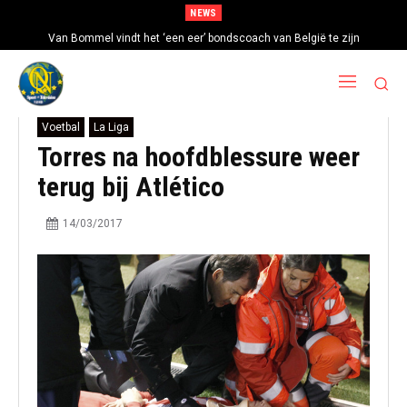
NEWS
Van Bommel vindt het ‘een eer’ bondscoach van België te zijn
Voetbal
La Liga
Torres na hoofdblessure weer
terug bij Atlético
14/03/2017