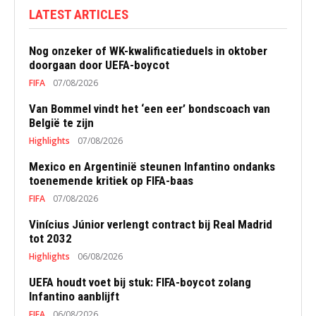
LATEST ARTICLES
Nog onzeker of WK-kwalificatieduels in oktober
doorgaan door UEFA-boycot
FIFA
07/08/2026
Van Bommel vindt het ‘een eer’ bondscoach van
België te zijn
Highlights
07/08/2026
Mexico en Argentinië steunen Infantino ondanks
toenemende kritiek op FIFA-baas
FIFA
07/08/2026
Vinícius Júnior verlengt contract bij Real Madrid
tot 2032
Highlights
06/08/2026
UEFA houdt voet bij stuk: FIFA-boycot zolang
Infantino aanblijft
FIFA
06/08/2026