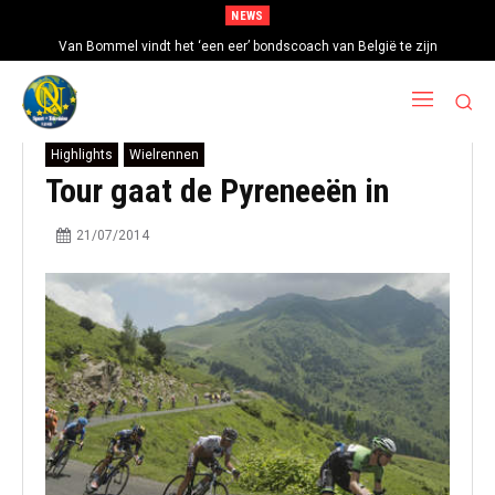
NEWS
Van Bommel vindt het ‘een eer’ bondscoach van België te zijn
Highlights
Wielrennen
Tour gaat de Pyreneeën in
21/07/2014