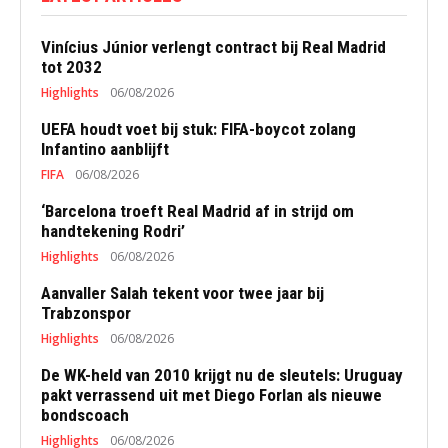
Vinícius Júnior verlengt contract bij Real Madrid
tot 2032
Highlights
06/08/2026
UEFA houdt voet bij stuk: FIFA-boycot zolang
Infantino aanblijft
FIFA
06/08/2026
‘Barcelona troeft Real Madrid af in strijd om
handtekening Rodri’
Highlights
06/08/2026
Aanvaller Salah tekent voor twee jaar bij
Trabzonspor
Highlights
06/08/2026
De WK-held van 2010 krijgt nu de sleutels: Uruguay
pakt verrassend uit met Diego Forlan als nieuwe
bondscoach
Highlights
06/08/2026