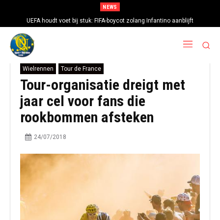
NEWS
UEFA houdt voet bij stuk: FIFA-boycot zolang Infantino aanblijft
Wielrennen
Tour de France
Tour-organisatie dreigt met
jaar cel voor fans die
rookbommen afsteken
24/07/2018