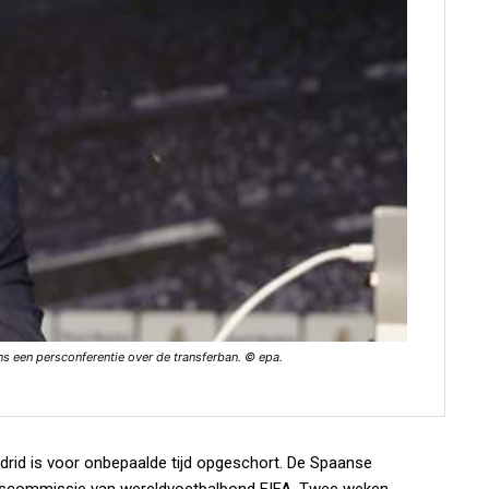
ns een persconferentie over de transferban. © epa.
drid is voor onbepaalde tijd opgeschort. De Spaanse
oepscommissie van wereldvoetbalbond FIFA. Twee weken