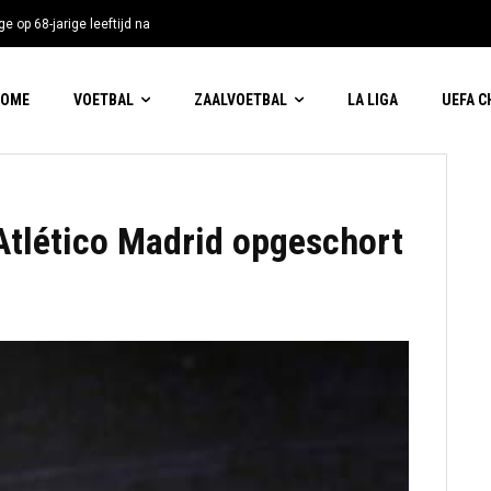
e op 68-jarige leeftijd na
HOME
VOETBAL
ZAALVOETBAL
LA LIGA
UEFA 
Atlético Madrid opgeschort