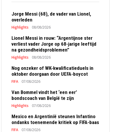
Jorge Messi (68), de vader van Lionel,
overleden
Highlights
08/08/2026
Lionel Messi in rouw: “Argentijnse ster
verliest vader Jorge op 68-jarige leeftijd
na gezondheidsproblemen”
Highlights
08/08/2026
Nog onzeker of WK-kwalificatieduels in
oktober doorgaan door UEFA-boycot
FIFA
07/08/2026
Van Bommel vindt het ‘een eer’
bondscoach van België te zijn
Highlights
07/08/2026
Mexico en Argentinië steunen Infantino
ondanks toenemende kritiek op FIFA-baas
FIFA
07/08/2026