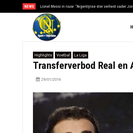
NEWS
Lionel Messi in rouw: “Argentijnse ster verliest vader Jorg
gezondheidsproblemen”
Highlights
Voetbal
La Liga
Transferverbod Real en 
29/01/2016