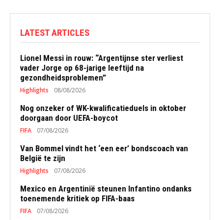
LATEST ARTICLES
Lionel Messi in rouw: “Argentijnse ster verliest
vader Jorge op 68-jarige leeftijd na
gezondheidsproblemen”
Highlights
08/08/2026
Nog onzeker of WK-kwalificatieduels in oktober
doorgaan door UEFA-boycot
FIFA
07/08/2026
Van Bommel vindt het ‘een eer’ bondscoach van
België te zijn
Highlights
07/08/2026
Mexico en Argentinië steunen Infantino ondanks
toenemende kritiek op FIFA-baas
FIFA
07/08/2026