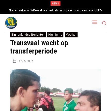
NEWS
Nog onzeker of WK-kwalificatieduels in oktober doorgaan door UEFA-
boycot
Binnenlandse Berichten
Highlights
Voetbal
Transvaal wacht op
transferperiode
16/05/2016