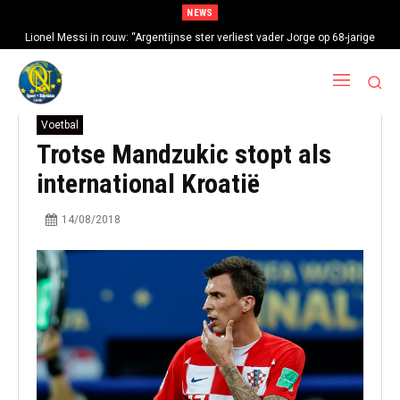
NEWS
Lionel Messi in rouw: “Argentijnse ster verliest vader Jorge op 68-jarige
leeftijd na gezondheidsproblemen”
Voetbal
Trotse Mandzukic stopt als
international Kroatië
14/08/2018