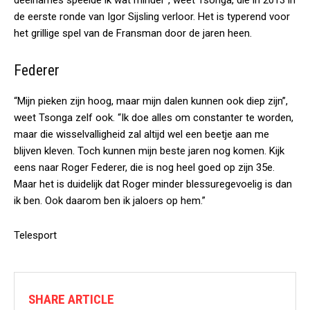
deelnames speelde ik wat minder”, weet Tsonga, die in 2013 in
de eerste ronde van Igor Sijsling verloor. Het is typerend voor
het grillige spel van de Fransman door de jaren heen.
Federer
“Mijn pieken zijn hoog, maar mijn dalen kunnen ook diep zijn”,
weet Tsonga zelf ook. “Ik doe alles om constanter te worden,
maar die wisselvalligheid zal altijd wel een beetje aan me
blijven kleven. Toch kunnen mijn beste jaren nog komen. Kijk
eens naar Roger Federer, die is nog heel goed op zijn 35e.
Maar het is duidelijk dat Roger minder blessuregevoelig is dan
ik ben. Ook daarom ben ik jaloers op hem.”
Telesport
SHARE ARTICLE