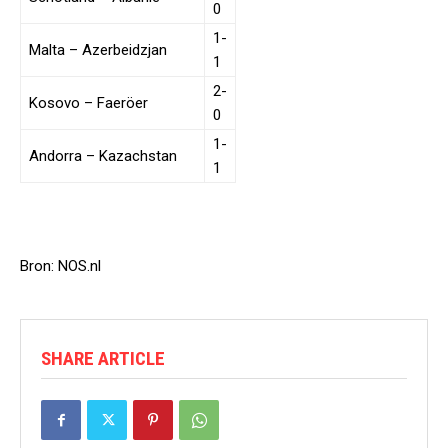
0
1-
Malta – Azerbeidzjan
1
2-
Kosovo – Faeröer
0
1-
Andorra – Kazachstan
1
Bron: NOS.nl
SHARE ARTICLE