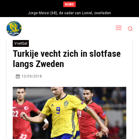
NEWS
Jorge Messi (68), de vader van Lionel, overleden
Voetbal
Turkije vecht zich in slotfase
langs Zweden
10/09/2018