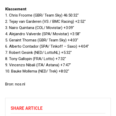
Klassement
1. Chris Froome (GBR/ Team Sky) 46:50:32″
2. Tejay van Garderen (VS / BMC Racing) +2:52″
3. Nairo Quintana (COL/ Movistar) +3:09″
4. Alejandro Valverde (SPA/ Movistar) +3:58″
5. Geraint Thomas (GBR/ Team Sky) +4:03″
6. Alberto Contador (SPA/ Tinkoff – Saxo) +4:04″
7. Robert Gesink (NED/ LottoNL) +5:32″
8. Tony Gallopin (FRA/ Lotto) +7:32″
9. Vincenzo Nibali (ITA/ Astana) +7:47″
10. Bauke Mollema (NED/ Trek) +8:02″
Bron: nos.nl
SHARE ARTICLE