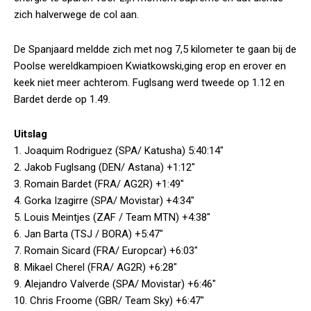
zich halverwege de col aan.
De Spanjaard meldde zich met nog 7,5 kilometer te gaan bij de
Poolse wereldkampioen Kwiatkowski,ging erop en erover en
keek niet meer achterom. Fuglsang werd tweede op 1.12 en
Bardet derde op 1.49.
Uitslag
1. Joaquim Rodriguez (SPA/ Katusha) 5:40:14″
2. Jakob Fuglsang (DEN/ Astana) +1:12″
3. Romain Bardet (FRA/ AG2R) +1:49″
4. Gorka Izagirre (SPA/ Movistar) +4:34″
5. Louis Meintjes (ZAF / Team MTN) +4:38″
6. Jan Barta (TSJ / BORA) +5:47″
7. Romain Sicard (FRA/ Europcar) +6:03″
8. Mikael Cherel (FRA/ AG2R) +6:28″
9. Alejandro Valverde (SPA/ Movistar) +6:46″
10. Chris Froome (GBR/ Team Sky) +6:47″