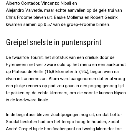
Alberto Contador, Vincenzo Nibali en
Alejandro Valverde, maar echte aanvallen op de gele trui van
Chris Froome bleven uit. Bauke Mollema en Robert Gesink
kwamen samen op 0.57 van de groep-Froome binnen.
Greipel snelste in puntensprint
De twaalfde Tourrit, het slotstuk van een drieluik door de
Pyreneeën met vier zware cols op het menu en een aankomst
op Plateau de Beille (15,8 kilometer à 7,9%), begon even na
elven in Lannemezan. Alom werd aangenomen dat er al vroeg
een plukje renners op pad zou gaan in een poging genoeg tijd
te pakken op de echte klimmers, om die voor te kunnen blijven
in de loodzware finale.
In de beginfase bleven vluchtpogingen nog uit, omdat Lotto-
Soudal besloten had om het tempo hoog te houden, zodat
André Greipel bij de bonificatiesprint na twintig kilometer toe