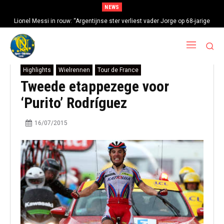
NEWS
Lionel Messi in rouw: “Argentijnse ster verliest vader Jorge op 68-jarige
leeftijd na gezondheidsproblemen”
Highlights
Wielrennen
Tour de France
Tweede etappezege voor
‘Purito’ Rodríguez
16/07/2015