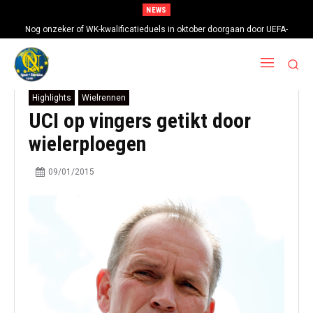
NEWS
Nog onzeker of WK-kwalificatieduels in oktober doorgaan door UEFA-
boycot
Highlights
Wielrennen
UCI op vingers getikt door
wielerploegen
09/01/2015