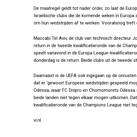
De maatregel geldt tot nader order, zo laat de Eu
Israëlische clubs die de komende weken in Europa act
om hun wedstrijden af te werken. Vooralsnog treft 
Maccabi Tel Aviv, de club van technisch directeur Jo
return in de tweede kwalificatieronde van de Cham
speelt vanavond in de Europa League-kwalificatier
donderdag is de return. Beide clubs uit de tweede s
Daarnaast is de UEFA ook ingegaan op de onrusten 
dat er ‘gewoon’ Europese wedstrijden gespeeld mo
Odessa, waar FC Dnipro en Chornomorets Odessa sp
beide landen níet tegen elkaar mogen uitkomen. Dat
kwalificatieronde van de Champions League niet teg
vi.nl