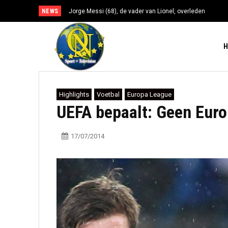
NEWS
Jorge Messi (68), de vader van Lionel, overleden
Highlights
Voetbal
Europa League
UEFA bepaalt: Geen Europ
17/07/2014