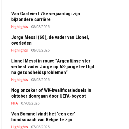
Van Gaal viert 75e verjaardag: zijn
bijzondere carrière
Highlights
08/08/2026
Jorge Messi (68), de vader van Lionel,
overleden
Highlights
08/08/2026
Lionel Messi in rouw: “Argentijnse ster
verliest vader Jorge op 68-jarige leeftijd
na gezondheidsproblemen”
Highlights
08/08/2026
Nog onzeker of WK-kwalificatieduels in
oktober doorgaan door UEFA-boycot
FIFA
07/08/2026
Van Bommel vindt het ‘een eer’
bondscoach van België te zijn
Highlights
07/08/2026