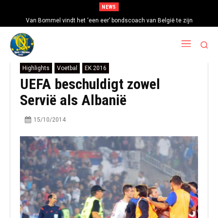
NEWS
Van Bommel vindt het ‘een eer’ bondscoach van België te zijn
Highlights
Voetbal
EK 2016
UEFA beschuldigt zowel
Servië als Albanië
15/10/2014