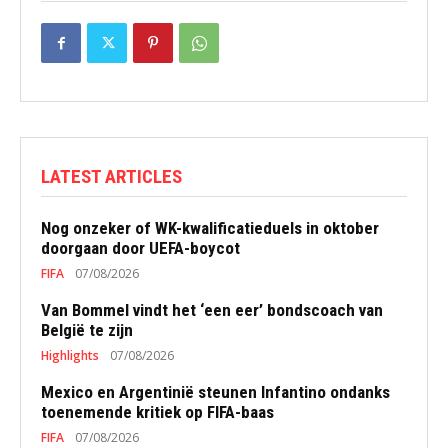
LATEST ARTICLES
Nog onzeker of WK-kwalificatieduels in oktober
doorgaan door UEFA-boycot
FIFA
07/08/2026
Van Bommel vindt het ‘een eer’ bondscoach van
België te zijn
Highlights
07/08/2026
Mexico en Argentinië steunen Infantino ondanks
toenemende kritiek op FIFA-baas
FIFA
07/08/2026