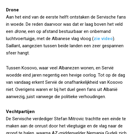
Drone
Aan het eind van de eerste helft ontstaken de Servische fans
in woede. De reden daarvoor was dat er laag boven het veld
een
drone,
een op afstand bestuurbaar en onbemand
luchtvoertuigje, met de Albanese vlag vloog (
zie video
).
Saillant, aangezien tussen beide landen een zeer gespannen
sfeer hangt.
Tussen Kosovo, waar veel Albanezen wonen, en Servië
woedde eind jaren negentig een hevige oorlog. Tot op de dag
van vandaag erkent Servië de onafhankelijkheid van Kosovo
niet. Overigens waren er bij het duel geen fans uit Albanië
aanwezig, juist vanwege die politieke verhoudingen.
Vechtpartijen
De Servische verdediger Stefan Mitrovic trachtte een einde te
maken aan de onrust door het vliegtuigje en de vlag naar de
grond te halen, waarna AZ-middenvelder Nemanja Gudelj zich