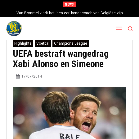
NEWS
Van Bommel vindt het ‘een eer’ bondscoach van België te zijn
Highlights
Voetbal
Champions League
UEFA bestraft wangedrag
Xabi Alonso en Simeone
17/07/2014