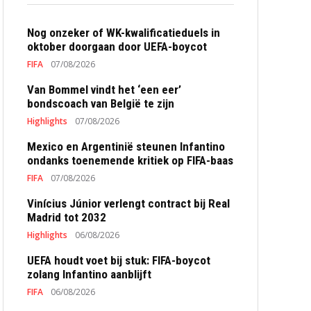
Nog onzeker of WK-kwalificatieduels in
oktober doorgaan door UEFA-boycot
FIFA
07/08/2026
Van Bommel vindt het ‘een eer’
bondscoach van België te zijn
Highlights
07/08/2026
Mexico en Argentinië steunen Infantino
ondanks toenemende kritiek op FIFA-baas
FIFA
07/08/2026
Vinícius Júnior verlengt contract bij Real
Madrid tot 2032
Highlights
06/08/2026
UEFA houdt voet bij stuk: FIFA-boycot
zolang Infantino aanblijft
FIFA
06/08/2026