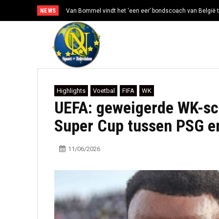
NEWS
Van Bommel vindt het ‘een eer’ bondscoach van België t
Highlights
Voetbal
FIFA
WK
UEFA: geweigerde WK-sc
Super Cup tussen PSG en 
11/06/2026