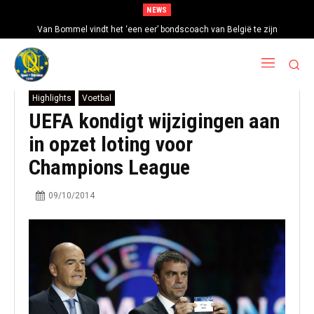
NEWS
Van Bommel vindt het ‘een eer’ bondscoach van België te zijn
Highlights
Voetbal
UEFA kondigt wijzigingen aan
in opzet loting voor
Champions League
09/10/2014