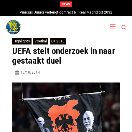
NEWS
Vinícius Júnior verlengt contract bij Real Madrid tot 2032
Highlights
Voetbal
EK 2016
UEFA stelt onderzoek in naar
gestaakt duel
15/10/2014