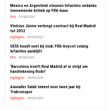
Mexico en Argentinië steunen Infantino ondanks
toenemende kritiek op FIFA-baas
FIFA
07/08/2026
Vinícius Júnior verlengt contract bij Real Madrid
tot 2032
Highlights
06/08/2026
UEFA houdt voet bij stuk: FIFA-boycot zolang
Infantino aanblijft
FIFA
06/08/2026
‘Barcelona troeft Real Madrid af in strijd om
handtekening Rodri’
Highlights
06/08/2026
Aanvaller Salah tekent voor twee jaar bij
Trabzonspor
Highlights
06/08/2026