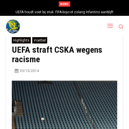
NEWS
UEFA houdt voet bij stuk: FIFA-boycot zolang Infantino aanblijft
Highlights
Voetbal
UEFA straft CSKA wegens
racisme
03/10/2014