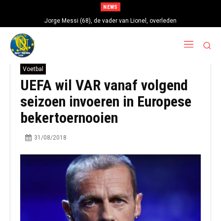
NEWS
Jorge Messi (68), de vader van Lionel, overleden
Voetbal
UEFA wil VAR vanaf volgend
seizoen invoeren in Europese
bekertoernooien
31/08/2018