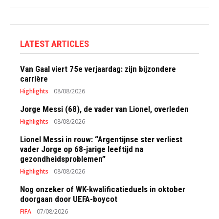
LATEST ARTICLES
Van Gaal viert 75e verjaardag: zijn bijzondere
carrière
Highlights
08/08/2026
Jorge Messi (68), de vader van Lionel, overleden
Highlights
08/08/2026
Lionel Messi in rouw: “Argentijnse ster verliest
vader Jorge op 68-jarige leeftijd na
gezondheidsproblemen”
Highlights
08/08/2026
Nog onzeker of WK-kwalificatieduels in oktober
doorgaan door UEFA-boycot
FIFA
07/08/2026