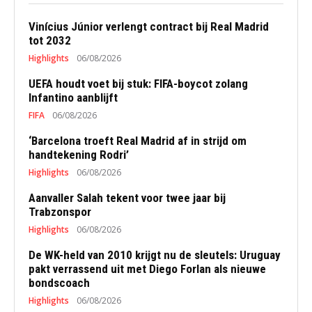
Vinícius Júnior verlengt contract bij Real Madrid
tot 2032
Highlights
06/08/2026
UEFA houdt voet bij stuk: FIFA-boycot zolang
Infantino aanblijft
FIFA
06/08/2026
‘Barcelona troeft Real Madrid af in strijd om
handtekening Rodri’
Highlights
06/08/2026
Aanvaller Salah tekent voor twee jaar bij
Trabzonspor
Highlights
06/08/2026
De WK-held van 2010 krijgt nu de sleutels: Uruguay
pakt verrassend uit met Diego Forlan als nieuwe
bondscoach
Highlights
06/08/2026