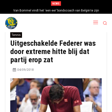
NEWS
Van Bommel vindt het ‘een eer’ bondscoach van België te zijn
Tennis
Uitgeschakelde Federer was
door extreme hitte blij dat
partij erop zat
04/09/2018