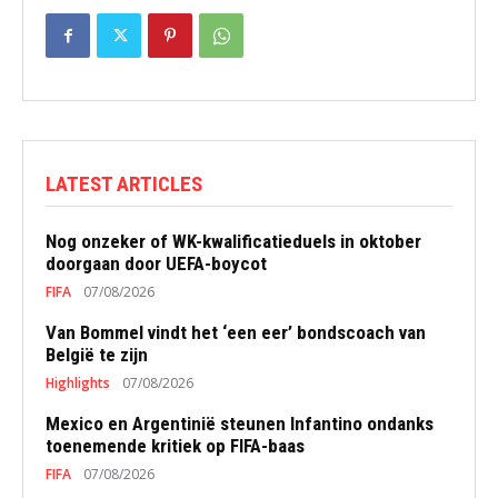
LATEST ARTICLES
Nog onzeker of WK-kwalificatieduels in oktober
doorgaan door UEFA-boycot
FIFA
07/08/2026
Van Bommel vindt het ‘een eer’ bondscoach van
België te zijn
Highlights
07/08/2026
Mexico en Argentinië steunen Infantino ondanks
toenemende kritiek op FIFA-baas
FIFA
07/08/2026