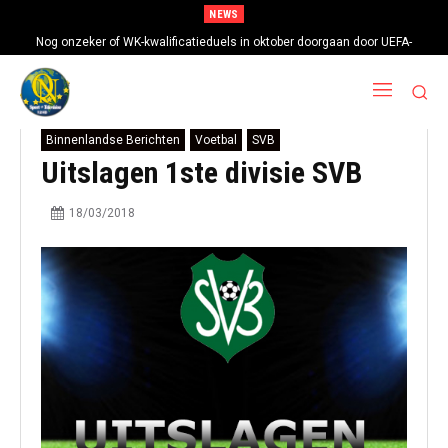
NEWS
Nog onzeker of WK-kwalificatieduels in oktober doorgaan door UEFA-
boycot
Binnenlandse Berichten
Voetbal
SVB
Uitslagen 1ste divisie SVB
18/03/2018