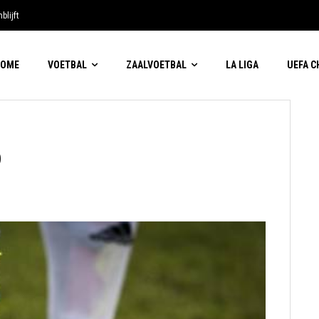
blijft
HOME
VOETBAL
ZAALVOETBAL
LA LIGA
UEFA 
p