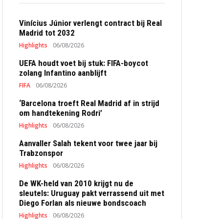
Vinícius Júnior verlengt contract bij Real
Madrid tot 2032
Highlights
06/08/2026
UEFA houdt voet bij stuk: FIFA-boycot
zolang Infantino aanblijft
FIFA
06/08/2026
‘Barcelona troeft Real Madrid af in strijd
om handtekening Rodri’
Highlights
06/08/2026
Aanvaller Salah tekent voor twee jaar bij
Trabzonspor
Highlights
06/08/2026
De WK-held van 2010 krijgt nu de
sleutels: Uruguay pakt verrassend uit met
Diego Forlan als nieuwe bondscoach
Highlights
06/08/2026