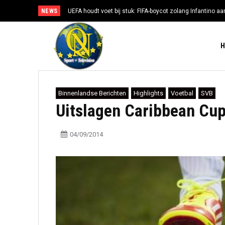
NEWS
UEFA houdt voet bij stuk: FIFA-boycot zolang Infantino aan
Binnenlandse Berichten
Highlights
Voetbal
SVB
Uitslagen Caribbean Cu
04/09/2014