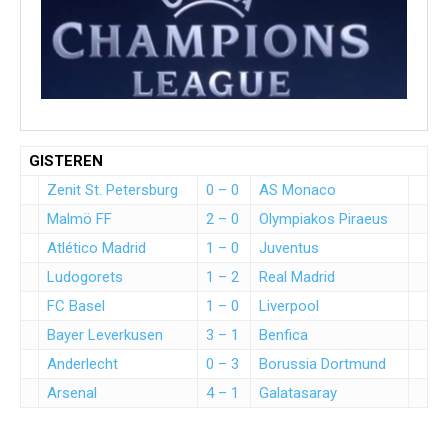
GISTEREN
Zenit St. Petersburg
0 – 0
AS Monaco
Malmö FF
2 – 0
Olympiakos Piraeus
Atlético Madrid
1 – 0
Juventus
Ludogorets
1 – 2
Real Madrid
FC Basel
1 – 0
Liverpool
Bayer Leverkusen
3 – 1
Benfica
Anderlecht
0 – 3
Borussia Dortmund
Arsenal
4 – 1
Galatasaray