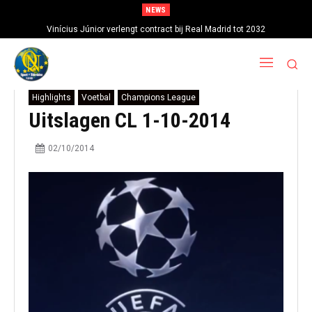
NEWS
Vinícius Júnior verlengt contract bij Real Madrid tot 2032
Highlights
Voetbal
Champions League
Uitslagen CL 1-10-2014
02/10/2014