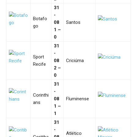
31
-
Botafo
08
Santos
go
1 –
0
31
-
Sport
08
Criciúma
Recife
2 –
0
31
-
Corinthi
08
Fluminense
ans
1 –
1
31
-
Atlético