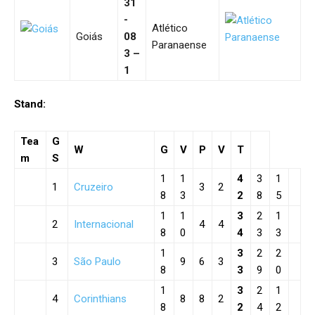
31
-
Atlético
Goiás
08
Paranaense
3 –
1
Stand:
Tea
G
W
G
V
P
V
T
m
S
1
1
4
3
1
1
Cruzeiro
3
2
8
3
2
8
5
1
1
3
2
1
2
Internacional
4
4
8
0
4
3
3
1
3
2
2
3
São Paulo
9
6
3
8
3
9
0
1
3
2
1
4
Corinthians
8
8
2
8
2
4
2