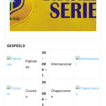
GESPEELD
30
-
Palmeir
08
Internacional
as
0 –
1
30
-
Cruzeir
Chapecoens
08
o
e
4 –
2