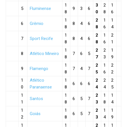
1
3
2
1
5
Fluminense
9
3
6
8
0
8
6
1
2
1
1
6
Grêmio
8
4
6
8
8
6
4
1
2
1
2
7
Sport Recife
8
4
6
8
8
6
1
1
2
2
1
8
Atlético Mineiro
7
6
5
8
7
3
9
1
2
1
2
9
Flamengo
7
4
7
8
5
6
2
1
Atlético
1
2
2
2
6
6
6
0
Paranaense
8
4
4
5
1
1
2
1
1
Santos
6
5
7
1
8
3
8
4
1
1
2
1
1
Goiás
6
5
7
2
8
3
4
9
1
1
2
1
1