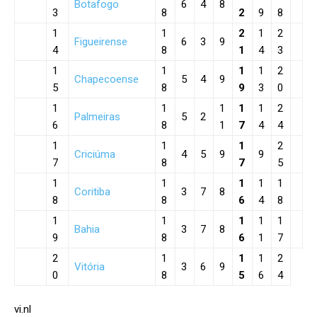
Botafogo
6
4
8
3
8
2
9
8
1
1
2
1
2
Figueirense
6
3
9
4
8
1
4
3
1
1
1
1
2
Chapecoense
5
4
9
5
8
9
3
0
1
1
1
1
1
2
Palmeiras
5
2
6
8
1
7
4
4
1
1
1
2
Criciúma
4
5
9
9
7
8
7
5
1
1
1
1
1
Coritiba
3
7
8
8
8
6
4
8
1
1
1
1
1
Bahia
3
7
8
9
8
6
1
7
2
1
1
1
2
Vitória
3
6
9
0
8
5
6
4
vi.nl