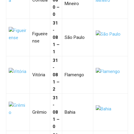
Coritiba
08
Mineiro
0 –
0
31
-
Figueire
08
São Paulo
nse
1 –
1
31
-
Vitória
08
Flamengo
1 –
2
31
-
Grêmio
08
Bahia
1 –
0