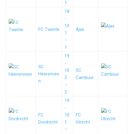
1
18
-
10
FC Twente
Ajax
1
–
1
19
-
SC
10
SC
Heerenvee
2
Cambuur
n
–
2
19
-
FC
10
FC
Dordrecht
1
Utrecht
–