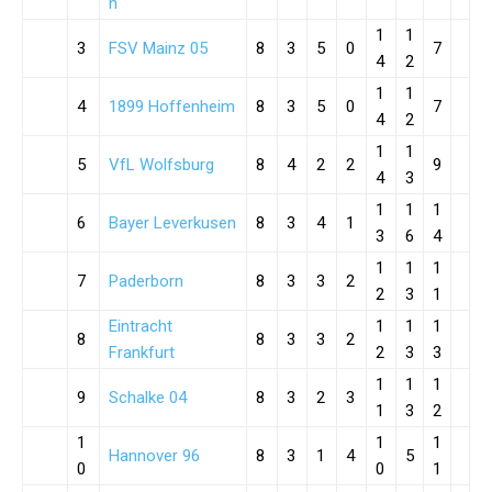
h
1
1
3
FSV Mainz 05
8
3
5
0
7
4
2
1
1
4
1899 Hoffenheim
8
3
5
0
7
4
2
1
1
5
VfL Wolfsburg
8
4
2
2
9
4
3
1
1
1
6
Bayer Leverkusen
8
3
4
1
3
6
4
1
1
1
7
Paderborn
8
3
3
2
2
3
1
Eintracht
1
1
1
8
8
3
3
2
Frankfurt
2
3
3
1
1
1
9
Schalke 04
8
3
2
3
1
3
2
1
1
1
Hannover 96
8
3
1
4
5
0
0
1