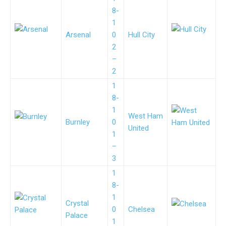
8-
1
Arsenal
0
Hull City
2
–
2
1
8-
1
West Ham
Burnley
0
United
1
–
3
1
8-
1
Crystal
0
Chelsea
Palace
1