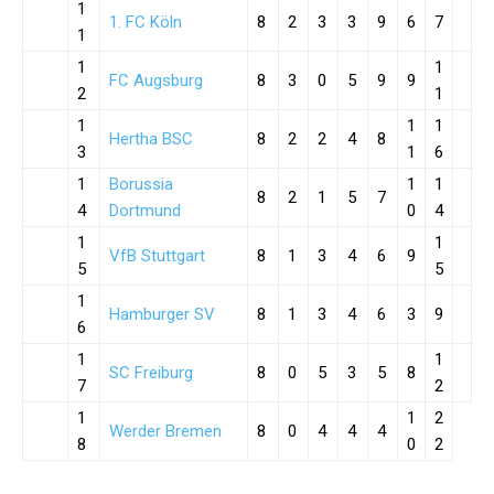
1
1. FC Köln
8
2
3
3
9
6
7
1
1
1
FC Augsburg
8
3
0
5
9
9
2
1
1
1
1
Hertha BSC
8
2
2
4
8
3
1
6
1
Borussia
1
1
8
2
1
5
7
4
Dortmund
0
4
1
1
VfB Stuttgart
8
1
3
4
6
9
5
5
1
Hamburger SV
8
1
3
4
6
3
9
6
1
1
SC Freiburg
8
0
5
3
5
8
7
2
1
1
2
Werder Bremen
8
0
4
4
4
8
0
2