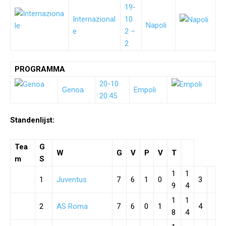
19-
Internazional
10
Napoli
e
2 –
2
PROGRAMMA
20-10
Genoa
Empoli
20:45
Standenlijst:
Tea
G
W
G
V
P
V
T
m
S
1
1
1
Juventus
7
6
1
0
3
9
4
1
1
2
AS Roma
7
6
0
1
4
8
4