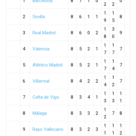
1
Barcelona
8
7
1
0
0
2
2
1
1
2
Sevilla
8
6
1
1
8
9
5
1
3
3
Real Madrid
8
6
0
2
9
8
0
1
1
4
Valencia
8
5
2
1
7
7
7
1
1
5
Atlético Madrid
8
5
2
1
7
7
4
1
1
6
Villarreal
8
4
2
2
7
4
2
1
1
1
7
Celta de Vigo
8
3
4
1
3
3
1
1
8
Málaga
8
3
3
2
7
8
2
1
1
1
9
Rayo Vallecano
8
3
2
3
1
1
2