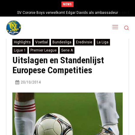
NEWS
Van Basten en Seedorf bewijzen AC Milan-icoon Baresi laatste eer bij
uitvaartdienst in Milaan
Highlights
Voetbal
Bundesliga
Eredivisie
La Liga
Ligue 1
Premier League
Serie A
Uitslagen en Standenlijst
Europese Competities
20/10/2014