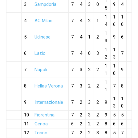
1
3
Sampdoria
7
4
3
0
9
4
5
1
1
1
4
AC Milan
7
4
2
1
4
6
0
1
5
Udinese
7
4
1
2
9
6
3
1
1
6
Lazio
7
4
0
3
7
2
3
1
1
7
Napoli
7
3
2
2
9
1
0
1
8
Hellas Verona
7
3
2
2
7
8
1
1
1
9
Internazionale
7
2
3
2
9
3
0
10
Fiorentina
7
2
3
2
9
5
5
11
Genoa
6
2
2
2
8
6
6
12
Torino
7
2
2
3
8
5
7