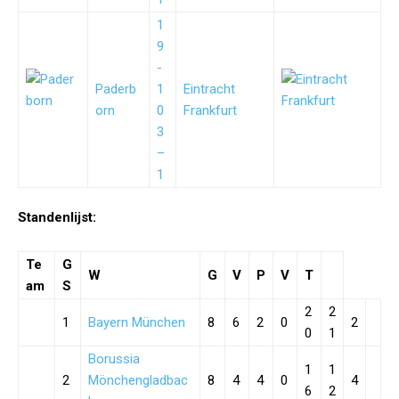
1
9
-
Paderb
1
Eintracht
orn
0
Frankfurt
3
–
1
Standenlijst:
Te
G
W
G
V
P
V
T
am
S
2
2
1
Bayern München
8
6
2
0
2
0
1
Borussia
1
1
2
Mönchengladbac
8
4
4
0
4
6
2