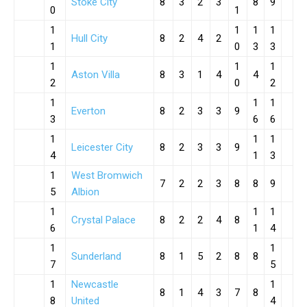
Stoke City
8
3
2
3
8
9
0
1
1
1
1
1
Hull City
8
2
4
2
1
0
3
3
1
1
1
Aston Villa
8
3
1
4
4
2
0
2
1
1
1
Everton
8
2
3
3
9
3
6
6
1
1
1
Leicester City
8
2
3
3
9
4
1
3
1
West Bromwich
7
2
2
3
8
8
9
5
Albion
1
1
1
Crystal Palace
8
2
2
4
8
6
1
4
1
1
Sunderland
8
1
5
2
8
8
7
5
1
Newcastle
1
8
1
4
3
7
8
8
United
4