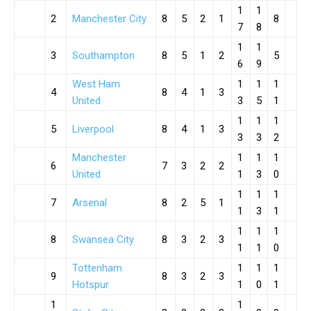
1
1
2
Manchester City
8
5
2
1
8
7
8
1
1
3
Southampton
8
5
1
2
5
6
9
West Ham
1
1
1
4
8
4
1
3
United
3
5
1
1
1
1
5
Liverpool
8
4
1
3
3
3
2
Manchester
1
1
1
6
7
3
2
2
United
1
3
0
1
1
1
7
Arsenal
8
2
5
1
1
3
1
1
1
1
8
Swansea City
8
3
2
3
1
1
0
Tottenham
1
1
1
9
8
3
2
3
Hotspur
1
0
1
1
1