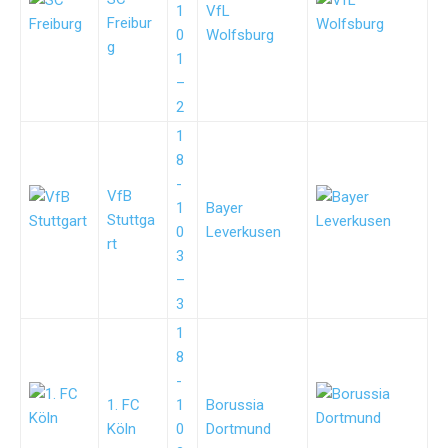
1
VfL
Freibur
0
Wolfsburg
g
1
–
2
1
8
-
VfB
1
Bayer
Stuttga
0
Leverkusen
rt
3
–
3
1
8
-
1. FC
1
Borussia
Köln
0
Dortmund