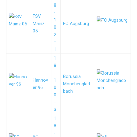
8
-
FSV
1
Mainz
FC Augsburg
0
05
2
–
1
1
8
-
Borussia
Hannov
1
Mönchenglad
er 96
0
bach
0
–
3
1
8
-
SC