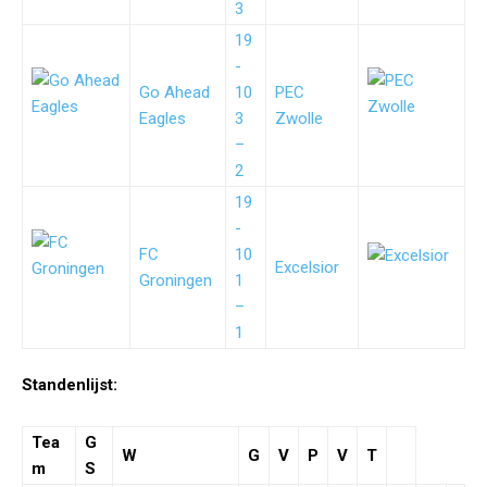
3
19
-
Go Ahead
10
PEC
Eagles
3
Zwolle
–
2
19
-
FC
10
Excelsior
Groningen
1
–
1
Standenlijst:
Tea
G
W
G
V
P
V
T
m
S