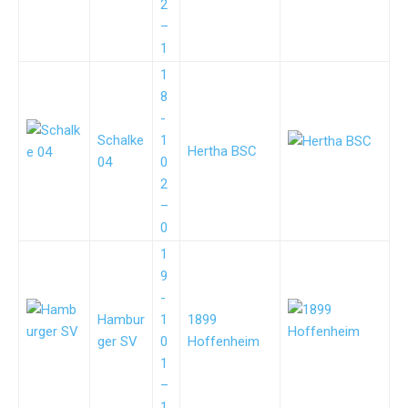
2
–
1
1
8
-
Schalke
1
Hertha BSC
04
0
2
–
0
1
9
-
Hambur
1
1899
ger SV
0
Hoffenheim
1
–
1