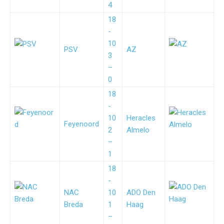
4
18
-
10
PSV
AZ
3
–
0
18
-
10
Heracles
Feyenoord
2
Almelo
–
1
18
-
NAC
10
ADO Den
Breda
1
Haag
–