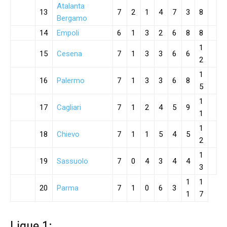
Atalanta
13
7
2
1
4
7
3
8
Bergamo
14
Empoli
6
1
3
2
6
8
8
1
15
Cesena
7
1
3
3
6
6
2
1
16
Palermo
7
1
3
3
6
8
5
1
17
Cagliari
7
1
2
4
5
9
1
1
18
Chievo
7
1
1
5
4
5
2
1
19
Sassuolo
7
0
4
3
4
4
3
1
1
20
Parma
7
1
0
6
3
1
7
Lique 1: