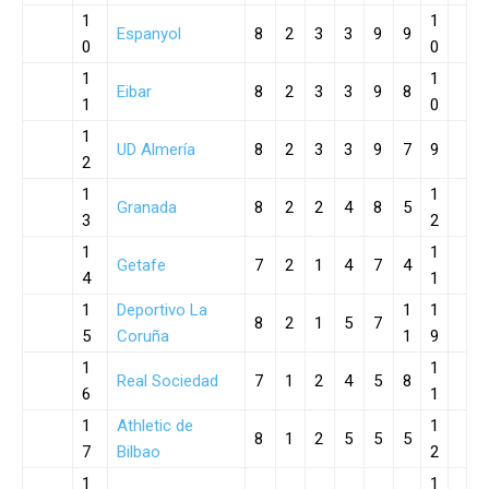
1
1
Espanyol
8
2
3
3
9
9
0
0
1
1
Eibar
8
2
3
3
9
8
1
0
1
UD Almería
8
2
3
3
9
7
9
2
1
1
Granada
8
2
2
4
8
5
3
2
1
1
Getafe
7
2
1
4
7
4
4
1
1
Deportivo La
1
1
8
2
1
5
7
5
Coruña
1
9
1
1
Real Sociedad
7
1
2
4
5
8
6
1
1
Athletic de
1
8
1
2
5
5
5
7
Bilbao
2
1
1