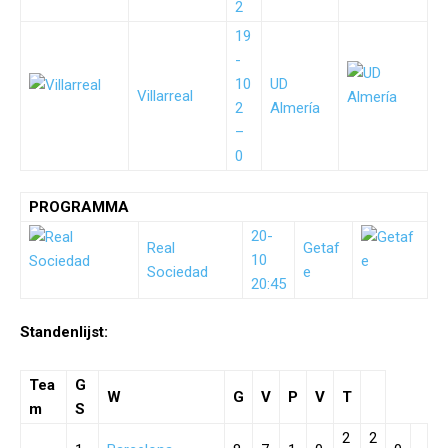
2
19
-
10
UD
Villarreal
2
Almería
–
0
PROGRAMMA
20-
Real
Getaf
10
Sociedad
e
20:45
Standenlijst:
Tea
G
W
G
V
P
V
T
m
S
2
2