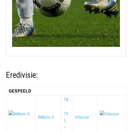
Eredivisie:
GESPEELD
18
-
10
Willem II
Vitesse
1
–