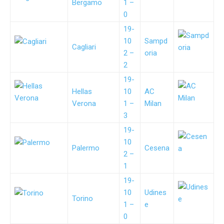
Bergamo
1 –
0
19-
10
Sampd
Cagliari
2 –
oria
2
19-
Hellas
10
AC
Verona
1 –
Milan
3
19-
10
Palermo
Cesena
2 –
1
19-
10
Udines
Torino
1 –
e
0