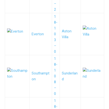
–
2
1
8-
1
Aston
Everton
0
Villa
3
–
0
1
8-
1
Southampt
Sunderlan
0
on
d
8
–
0
1
8-