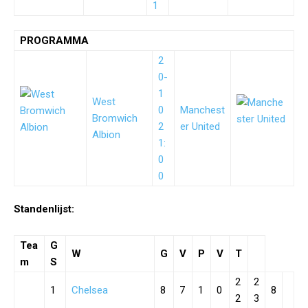
1
PROGRAMMA
2
0-
1
West
0
Manchest
Bromwich
2
er United
Albion
1:
0
0
Standenlijst:
Tea
G
W
G
V
P
V
T
m
S
2
2
1
Chelsea
8
7
1
0
8
2
3