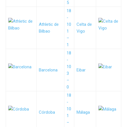
5
18
-
Athletic de
10
Celta de
Bilbao
1
Vigo
–
1
18
-
10
Barcelona
Eibar
3
–
0
18
-
10
Córdoba
Málaga
1
–