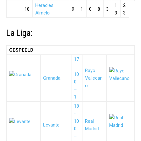
Heracles
1
2
18
9
1
0
8
3
Almelo
3
3
La Liga:
GESPEELD
17
-
Rayo
10
Granada
Vallecan
0
o
–
1
18
-
10
Real
Levante
0
Madrid
–