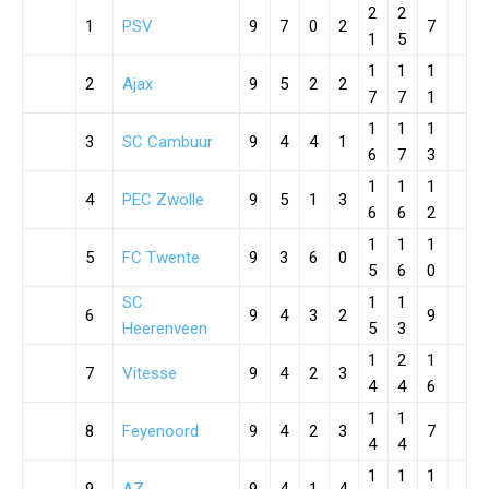
2
2
1
PSV
9
7
0
2
7
1
5
1
1
1
2
Ajax
9
5
2
2
7
7
1
1
1
1
3
SC Cambuur
9
4
4
1
6
7
3
1
1
1
4
PEC Zwolle
9
5
1
3
6
6
2
1
1
1
5
FC Twente
9
3
6
0
5
6
0
SC
1
1
6
9
4
3
2
9
Heerenveen
5
3
1
2
1
7
Vitesse
9
4
2
3
4
4
6
1
1
8
Feyenoord
9
4
2
3
7
4
4
1
1
1