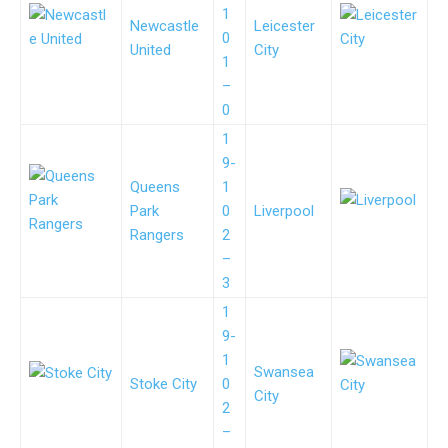
1
Newcastle
Leicester
0
United
City
1
–
0
1
9-
Queens
1
Park
0
Liverpool
Rangers
2
–
3
1
9-
1
Swansea
Stoke City
0
City
2
–