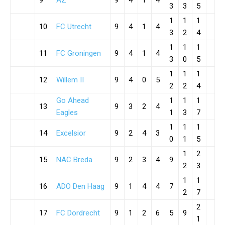
9
AZ
9
4
1
4
3
3
5
1
1
1
10
FC Utrecht
9
4
1
4
3
2
4
1
1
1
11
FC Groningen
9
4
1
4
3
0
5
1
1
1
12
Willem II
9
4
0
5
2
2
4
Go Ahead
1
1
1
13
9
3
2
4
Eagles
1
3
7
1
1
1
14
Excelsior
9
2
4
3
0
1
5
1
2
15
NAC Breda
9
2
3
4
9
2
3
1
1
16
ADO Den Haag
9
1
4
4
7
2
7
2
17
FC Dordrecht
9
1
2
6
5
9
1