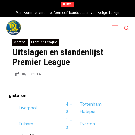
NEWS
Van Bommel vindt het ‘een eer’ bondscoach van België te zijn
Voetbal
Premier League
Uitslagen en standenlijst
Premier League
30/03/2014
gisteren
4 –
Tottenham
Liverpool
0
Hotspur
1 –
Fulham
Everton
3