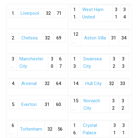
1
West Ham
3
3
1.
Liverpool
32
71
1.
United
1
4
12
2.
Chelsea
32
69
Aston Villa
31
34
.
3
Manchester
3
6
1
Swansea
3
3
.
City
0
7
3.
City
2
3
4.
Arsenal
32
64
14.
Hull City
32
33
15
Norwich
3
3
5.
Everton
31
60
.
City
2
2
6
1
Crystal
3
3
Tottenham
32
56
.
6.
Palace
1
1