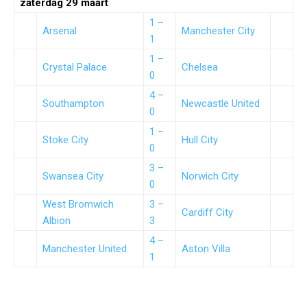
zaterdag 29 maart
1 –
Arsenal
Manchester City
1
1 –
Crystal Palace
Chelsea
0
4 –
Southampton
Newcastle United
0
1 –
Stoke City
Hull City
0
3 –
Swansea City
Norwich City
0
West Bromwich
3 –
Cardiff City
Albion
3
4 –
Manchester United
Aston Villa
1