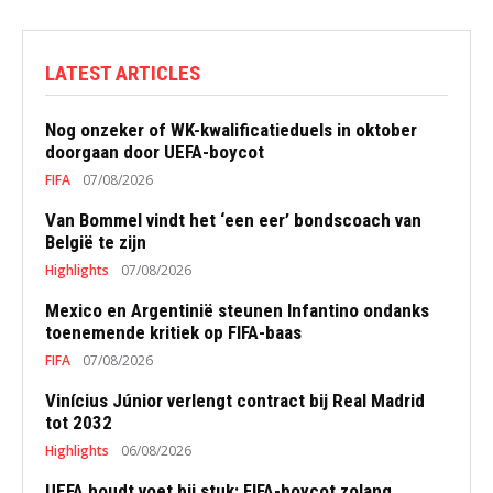
LATEST ARTICLES
Nog onzeker of WK-kwalificatieduels in oktober
doorgaan door UEFA-boycot
FIFA
07/08/2026
Van Bommel vindt het ‘een eer’ bondscoach van
België te zijn
Highlights
07/08/2026
Mexico en Argentinië steunen Infantino ondanks
toenemende kritiek op FIFA-baas
FIFA
07/08/2026
Vinícius Júnior verlengt contract bij Real Madrid
tot 2032
Highlights
06/08/2026
UEFA houdt voet bij stuk: FIFA-boycot zolang