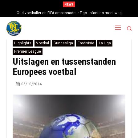
NEWS
Oud-voetballer en FIFA-ambassadeur Figo: Infantino moet weg
Highlights
Voetbal
Bundesliga
Eredivisie
La Liga
Premier League
Uitslagen en tussenstanden
Europees voetbal
05/10/2014