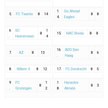
1
Go Ahead
5.
FC Twente
8
14
8
8
4.
Eagles
6
SC
1
8
15.
NAC Breda
8
8
.
Heerenveen
4
16
ADO Den
7.
AZ
8
13
8
6
.
Haag
8.
Willem II
8
12
17.
FC Dordrecht
8
5
9
FC
1
1
Heracles
8
8
3
.
Groningen
2
8.
Almelo