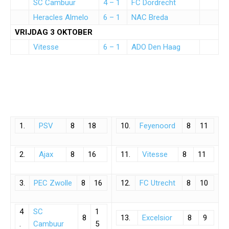
SC Cambuur
4 – 1
FC Dordrecht
Heracles Almelo
6 – 1
NAC Breda
VRIJDAG 3 OKTOBER
Vitesse
6 – 1
ADO Den Haag
1.
PSV
8
18
10.
Feyenoord
8
11
2.
Ajax
8
16
11.
Vitesse
8
11
3.
PEC Zwolle
8
16
12.
FC Utrecht
8
10
4
SC
1
8
13.
Excelsior
8
9
.
Cambuur
5