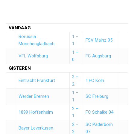
VANDAAG
Borussia
1 –
FSV Mainz 05
Mönchengladbach
1
1 –
VFL Wolfsburg
FC Augsburg
0
GISTEREN
3 –
Eintracht Frankfurt
1.FC Köln
2
1 –
Werder Bremen
SC Freiburg
1
2 –
1899 Hoffenheim
FC Schalke 04
1
2 –
SC Paderborn
Bayer Leverkusen
2
07