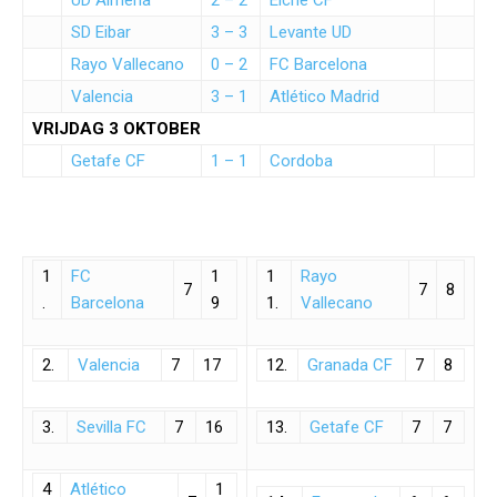
UD Almeria
2 – 2
Elche CF
SD Eibar
3 – 3
Levante UD
Rayo Vallecano
0 – 2
FC Barcelona
Valencia
3 – 1
Atlético Madrid
VRIJDAG 3 OKTOBER
Getafe CF
1 – 1
Cordoba
1
FC
1
1
Rayo
7
7
8
.
Barcelona
9
1.
Vallecano
2.
Valencia
7
17
12.
Granada CF
7
8
3.
Sevilla FC
7
16
13.
Getafe CF
7
7
4
Atlético
1