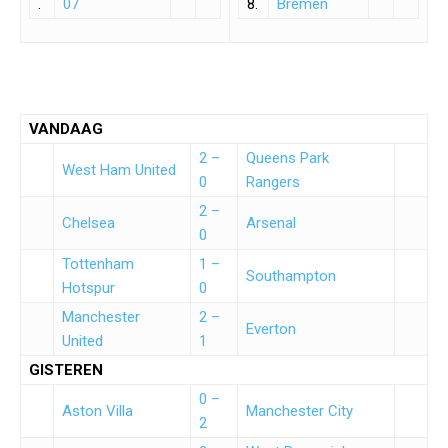
.
07
8.
Bremen
VANDAAG
2 –
Queens Park
West Ham United
0
Rangers
2 –
Chelsea
Arsenal
0
Tottenham
1 –
Southampton
Hotspur
0
Manchester
2 –
Everton
United
1
GISTEREN
0 –
Aston Villa
Manchester City
2