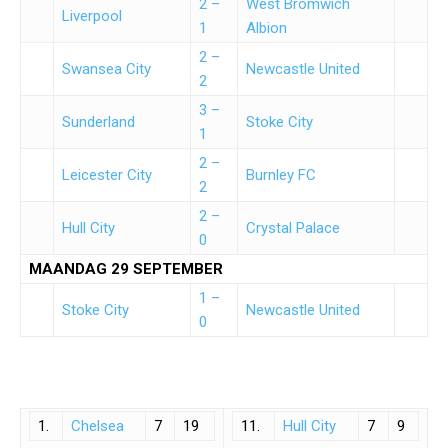
2 –
West Bromwich
Liverpool
1
Albion
2 –
Swansea City
Newcastle United
2
3 –
Sunderland
Stoke City
1
2 –
Leicester City
Burnley FC
2
2 –
Hull City
Crystal Palace
0
MAANDAG 29 SEPTEMBER
1 –
Stoke City
Newcastle United
0
1.
Chelsea
7
19
11.
Hull City
7
9