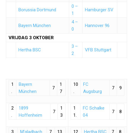
0 –
Borussia Dortmund
Hamburger SV
1
4 –
Bayern München
Hannover 96
0
VRIJDAG 3 OKTOBER
3 –
Hertha BSC
VFB Stuttgart
2
1
Bayern
1
10
FC
7
7
9
.
München
7
.
Augsburg
2
1899
1
1
FC Schalke
7
7
8
.
Hoffenheim
3
1.
04
3.
M’gladbach
7
13
12.
Hertha BSC
7
8