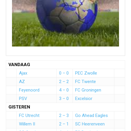
VANDAAG
Ajax
0 – 0
PEC Zwolle
AZ
2 – 2
FC Twente
Feyenoord
4 – 0
FC Groningen
PSV
3 – 0
Excelsior
GISTEREN
FC Utrecht
2 – 3
Go Ahead Eagles
Willem II
2 – 1
SC Heerenveen