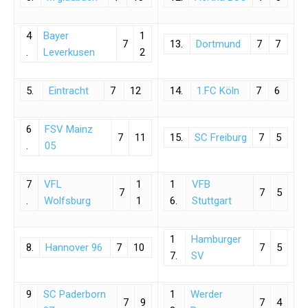
4
Bayer
1
7
13.
Dortmund
7
7
.
Leverkusen
2
5.
Eintracht
7
12
14.
1.FC Köln
7
6
6
FSV Mainz
7
11
15.
SC Freiburg
7
5
.
05
7
VFL
1
1
VFB
7
7
5
.
Wolfsburg
1
6.
Stuttgart
1
Hamburger
8.
Hannover 96
7
10
7
5
7.
SV
9
SC Paderborn
1
Werder
7
9
7
4