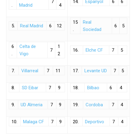
7
14.
Espanyol
6
6
.
Madrid
4
15
Real
5.
Real Madrid
6
12
6
5
.
Sociedad
6
Celta de
1
7
16.
Elche CF
7
5
.
Vigo
2
7.
Villarreal
7
11
17.
Levante UD
7
5
8.
SD Eibar
7
9
18.
Bilbao
6
4
9.
UD Almeria
7
9
19.
Cordoba
7
4
10.
Malaga CF
7
9
20.
Deportivo
7
4