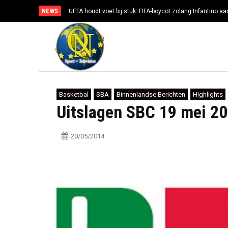
NEWS
UEFA houdt voet bij stuk: FIFA-boycot zolang Infantino aan
Basketbal
SBA
Binnenlandse Berichten
Highlights
Uitslagen SBC 19 mei 2
20/05/2014