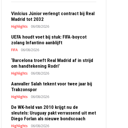
Vinícius Júnior verlengt contract bij Real
Madrid tot 2032
Highlights
06/08/2026
UEFA houdt voet bij stuk: FIFA-boycot
zolang Infantino aanblijft
FIFA
06/08/2026
‘Barcelona troeft Real Madrid af in strijd
om handtekening Rodri’
Highlights
06/08/2026
Aanvaller Salah tekent voor twee jaar bij
Trabzonspor
Highlights
06/08/2026
De WK-held van 2010 krijgt nu de
sleutels: Uruguay pakt verrassend uit met
Diego Forlan als nieuwe bondscoach
Highlights
06/08/2026