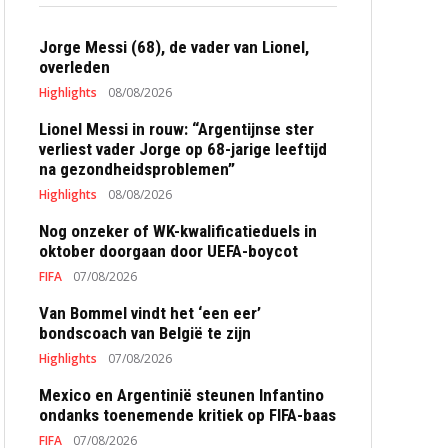
Jorge Messi (68), de vader van Lionel,
overleden
Highlights
08/08/2026
Lionel Messi in rouw: “Argentijnse ster
verliest vader Jorge op 68-jarige leeftijd
na gezondheidsproblemen”
Highlights
08/08/2026
Nog onzeker of WK-kwalificatieduels in
oktober doorgaan door UEFA-boycot
FIFA
07/08/2026
Van Bommel vindt het ‘een eer’
bondscoach van België te zijn
Highlights
07/08/2026
Mexico en Argentinië steunen Infantino
ondanks toenemende kritiek op FIFA-baas
FIFA
07/08/2026