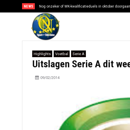
NEWS
Nog onzeker of WK-kwalificatieduels in oktober doorgaa
Highlights
Voetbal
Serie A
Uitslagen Serie A dit w
09/02/2014