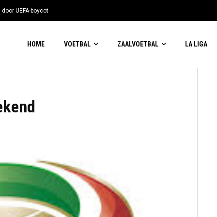
n door UEFA-boycot
HOME
VOETBAL
ZAALVOETBAL
LA LIGA
eekend