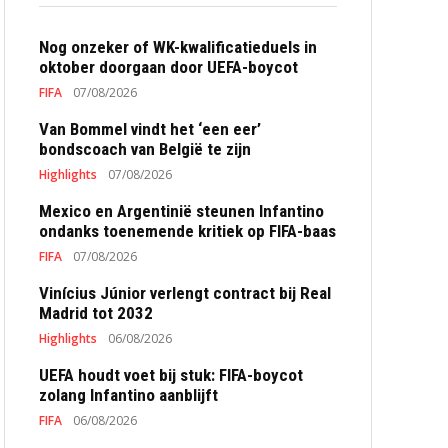
Nog onzeker of WK-kwalificatieduels in
oktober doorgaan door UEFA-boycot
FIFA
07/08/2026
Van Bommel vindt het ‘een eer’
bondscoach van België te zijn
Highlights
07/08/2026
Mexico en Argentinië steunen Infantino
ondanks toenemende kritiek op FIFA-baas
FIFA
07/08/2026
Vinícius Júnior verlengt contract bij Real
Madrid tot 2032
Highlights
06/08/2026
UEFA houdt voet bij stuk: FIFA-boycot
zolang Infantino aanblijft
FIFA
06/08/2026