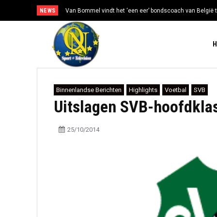
NEWS
Van Bommel vindt het ‘een eer’ bondscoach van België t
Binnenlandse Berichten
Highlights
Voetbal
SVB
Uitslagen SVB-hoofdkla
25/10/2014