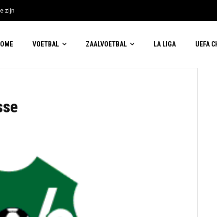
e zijn
HOME
VOETBAL
ZAALVOETBAL
LA LIGA
UEFA 
sse