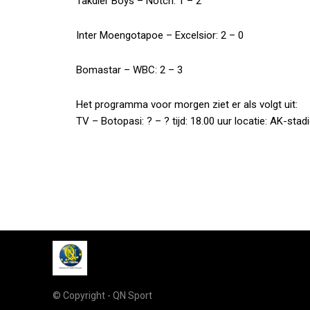
Takdier Boys – Notch: 1 – 2
Inter Moengotapoe – Excelsior: 2 – 0
Bomastar – WBC: 2 – 3
Het programma voor morgen ziet er als volgt uit:
TV – Botopasi: ? – ? tijd: 18.00 uur locatie: AK-stad
© Copyright - QN Sport