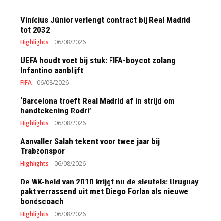
Vinícius Júnior verlengt contract bij Real Madrid
tot 2032
Highlights
06/08/2026
UEFA houdt voet bij stuk: FIFA-boycot zolang
Infantino aanblijft
FIFA
06/08/2026
‘Barcelona troeft Real Madrid af in strijd om
handtekening Rodri’
Highlights
06/08/2026
Aanvaller Salah tekent voor twee jaar bij
Trabzonspor
Highlights
06/08/2026
De WK-held van 2010 krijgt nu de sleutels: Uruguay
pakt verrassend uit met Diego Forlan als nieuwe
bondscoach
Highlights
06/08/2026