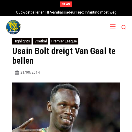
NEWS
Oud-voetballer en FIFA-ambassadeur Figo: Infantino moet weg
Highlights
Voetbal
Premier League
Usain Bolt dreigt Van Gaal te
bellen
21/08/2014