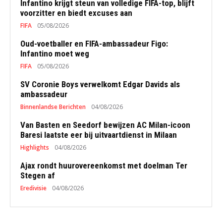
Infantino krijgt steun van volledige FIFA-top, blijft
voorzitter en biedt excuses aan
FIFA
05/08/2026
Oud-voetballer en FIFA-ambassadeur Figo:
Infantino moet weg
FIFA
05/08/2026
SV Coronie Boys verwelkomt Edgar Davids als
ambassadeur
Binnenlandse Berichten
04/08/2026
Van Basten en Seedorf bewijzen AC Milan-icoon
Baresi laatste eer bij uitvaartdienst in Milaan
Highlights
04/08/2026
Ajax rondt huurovereenkomst met doelman Ter
Stegen af
Eredivisie
04/08/2026