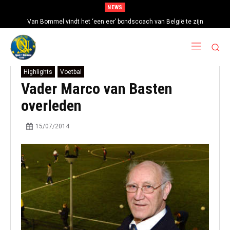
NEWS
Van Bommel vindt het ‘een eer’ bondscoach van België te zijn
Highlights
Voetbal
Vader Marco van Basten
overleden
15/07/2014