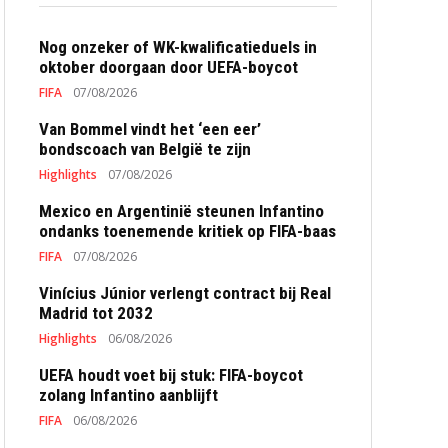
Nog onzeker of WK-kwalificatieduels in
oktober doorgaan door UEFA-boycot
FIFA
07/08/2026
Van Bommel vindt het ‘een eer’
bondscoach van België te zijn
Highlights
07/08/2026
Mexico en Argentinië steunen Infantino
ondanks toenemende kritiek op FIFA-baas
FIFA
07/08/2026
Vinícius Júnior verlengt contract bij Real
Madrid tot 2032
Highlights
06/08/2026
UEFA houdt voet bij stuk: FIFA-boycot
zolang Infantino aanblijft
FIFA
06/08/2026