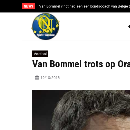
NEWS
Van Bommel vindt het ‘een eer’ bondscoach van België t
Voetbal
Van Bommel trots op Or
19/10/2018