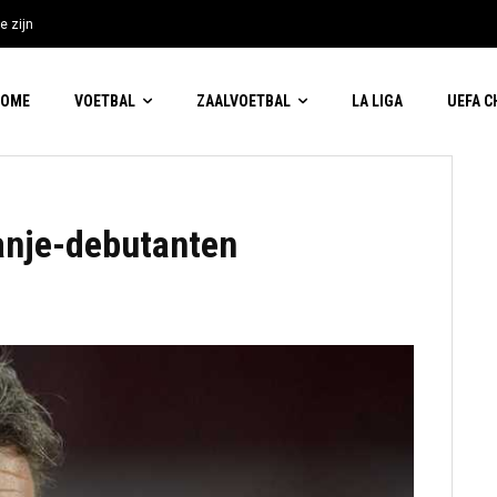
e zijn
HOME
VOETBAL
ZAALVOETBAL
LA LIGA
UEFA 
anje-debutanten