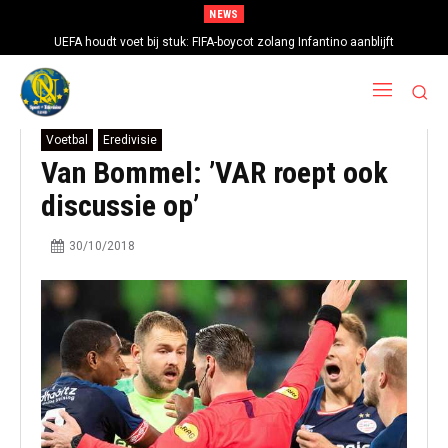
NEWS
UEFA houdt voet bij stuk: FIFA-boycot zolang Infantino aanblijft
Voetbal
Eredivisie
Van Bommel: ’VAR roept ook
discussie op’
30/10/2018