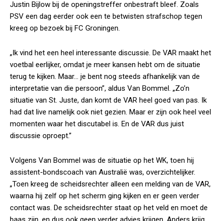
Justin Bijlow bij de openingstreffer onbestraft bleef. Zoals
PSV een dag eerder ook een te betwisten strafschop tegen
kreeg op bezoek bij FC Groningen.
„Ik vind het een heel interessante discussie. De VAR maakt het
voetbal eerlijker, omdat je meer kansen hebt om de situatie
terug te kijken. Maar… je bent nog steeds afhankelijk van de
interpretatie van die persoon”, aldus Van Bommel. „Zo’n
situatie van St. Juste, dan komt de VAR heel goed van pas. Ik
had dat live namelijk ook niet gezien. Maar er zijn ook heel veel
momenten waar het discutabel is. En de VAR dus juist
discussie oproept.”
Volgens Van Bommel was de situatie op het WK, toen hij
assistent-bondscoach van Australië was, overzichtelijker.
„Toen kreeg de scheidsrechter alleen een melding van de VAR,
waarna hij zelf op het scherm ging kijken en er geen verder
contact was. De scheidsrechter staat op het veld en moet de
baas zijn, en dus ook geen verder advies krijgen. Anders krijg