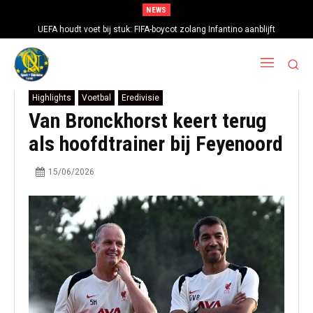
NEWS
UEFA houdt voet bij stuk: FIFA-boycot zolang Infantino aanblijft
Highlights
Voetbal
Eredivisie
Van Bronckhorst keert terug
als hoofdtrainer bij Feyenoord
15/06/2026