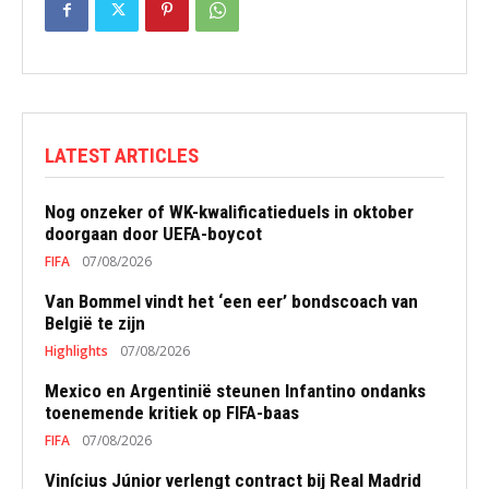
LATEST ARTICLES
Nog onzeker of WK-kwalificatieduels in oktober
doorgaan door UEFA-boycot
FIFA
07/08/2026
Van Bommel vindt het ‘een eer’ bondscoach van
België te zijn
Highlights
07/08/2026
Mexico en Argentinië steunen Infantino ondanks
toenemende kritiek op FIFA-baas
FIFA
07/08/2026
Vinícius Júnior verlengt contract bij Real Madrid