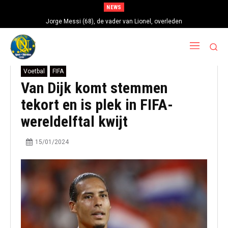
NEWS
Jorge Messi (68), de vader van Lionel, overleden
Voetbal
FIFA
Van Dijk komt stemmen
tekort en is plek in FIFA-
wereldelftal kwijt
15/01/2024