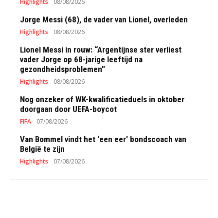
Highlights
08/08/2026
Jorge Messi (68), de vader van Lionel, overleden
Highlights
08/08/2026
Lionel Messi in rouw: “Argentijnse ster verliest
vader Jorge op 68-jarige leeftijd na
gezondheidsproblemen”
Highlights
08/08/2026
Nog onzeker of WK-kwalificatieduels in oktober
doorgaan door UEFA-boycot
FIFA
07/08/2026
Van Bommel vindt het ‘een eer’ bondscoach van
België te zijn
Highlights
07/08/2026