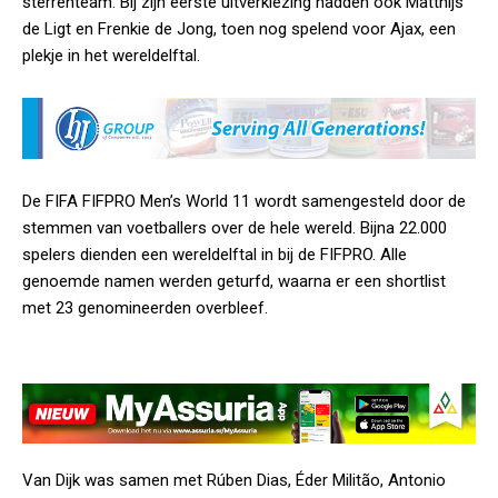
sterrenteam. Bij zijn eerste uitverkiezing hadden ook Matthijs
de Ligt en Frenkie de Jong, toen nog spelend voor Ajax, een
plekje in het wereldelftal.
De FIFA FIFPRO Men’s World 11 wordt samengesteld door de
stemmen van voetballers over de hele wereld. Bijna 22.000
spelers dienden een wereldelftal in bij de FIFPRO. Alle
genoemde namen werden geturfd, waarna er een shortlist
met 23 genomineerden overbleef.
Van Dijk was samen met Rúben Dias, Éder Militão, Antonio