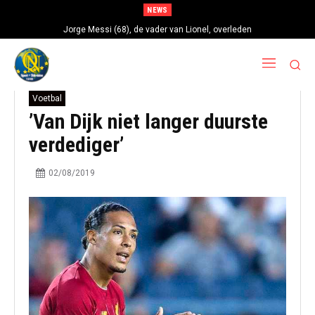
NEWS
Jorge Messi (68), de vader van Lionel, overleden
Voetbal
’Van Dijk niet langer duurste
verdediger’
02/08/2019