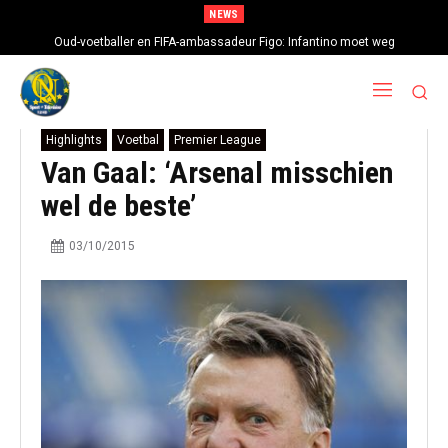
NEWS
Oud-voetballer en FIFA-ambassadeur Figo: Infantino moet weg
Highlights
Voetbal
Premier League
Van Gaal: ‘Arsenal misschien
wel de beste’
03/10/2015