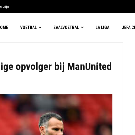
e zijn
HOME
VOETBAL
ZAALVOETBAL
LA LIGA
UEFA 
dige opvolger bij ManUnited