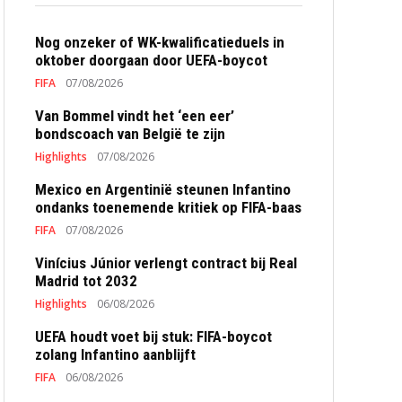
Nog onzeker of WK-kwalificatieduels in
oktober doorgaan door UEFA-boycot
FIFA
07/08/2026
Van Bommel vindt het ‘een eer’
bondscoach van België te zijn
Highlights
07/08/2026
Mexico en Argentinië steunen Infantino
ondanks toenemende kritiek op FIFA-baas
FIFA
07/08/2026
Vinícius Júnior verlengt contract bij Real
Madrid tot 2032
Highlights
06/08/2026
UEFA houdt voet bij stuk: FIFA-boycot
zolang Infantino aanblijft
FIFA
06/08/2026