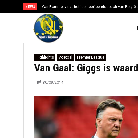
NEWS
Van Bommel vindt het ‘een eer’ bondscoach van België t
Highlights
Voetbal
Premier League
Van Gaal: Giggs is waar
30/09/2014