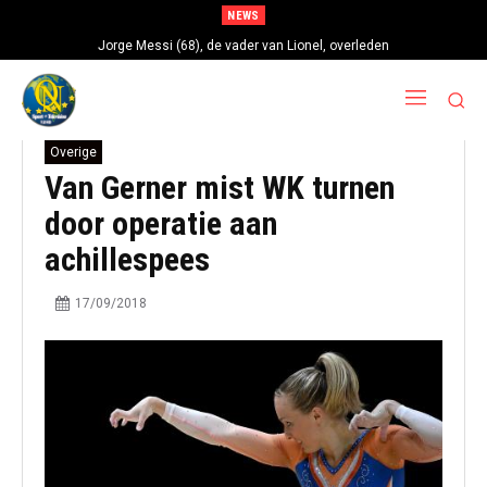
NEWS
Jorge Messi (68), de vader van Lionel, overleden
Overige
Van Gerner mist WK turnen
door operatie aan
achillespees
17/09/2018