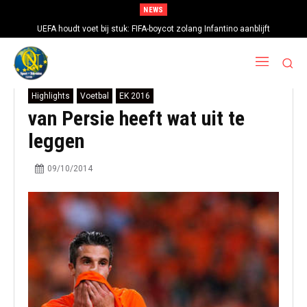
NEWS
UEFA houdt voet bij stuk: FIFA-boycot zolang Infantino aanblijft
Highlights
Voetbal
EK 2016
van Persie heeft wat uit te
leggen
09/10/2014