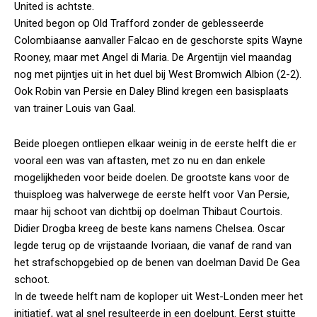
United is achtste.
United begon op Old Trafford zonder de geblesseerde
Colombiaanse aanvaller Falcao en de geschorste spits Wayne
Rooney, maar met Angel di Maria. De Argentijn viel maandag
nog met pijntjes uit in het duel bij West Bromwich Albion (2-2).
Ook Robin van Persie en Daley Blind kregen een basisplaats
van trainer Louis van Gaal.
Beide ploegen ontliepen elkaar weinig in de eerste helft die er
vooral een was van aftasten, met zo nu en dan enkele
mogelijkheden voor beide doelen. De grootste kans voor de
thuisploeg was halverwege de eerste helft voor Van Persie,
maar hij schoot van dichtbij op doelman Thibaut Courtois.
Didier Drogba kreeg de beste kans namens Chelsea. Oscar
legde terug op de vrijstaande Ivoriaan, die vanaf de rand van
het strafschopgebied op de benen van doelman David De Gea
schoot.
In de tweede helft nam de koploper uit West-Londen meer het
initiatief, wat al snel resulteerde in een doelpunt. Eerst stuitte