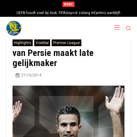
NEWS
UEFA houdt voet bij stuk: FIFA-boycot zolang Infantino aanblijft
Highlights
Voetbal
Premier League
van Persie maakt late
gelijkmaker
27/10/2014